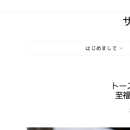
はじめまして
トー
至