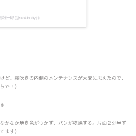
服部雄一郎 (@sustainably.jp)
けど、霧吹きの内側のメンテナンスが大変に思えたので、
らで！）
る
なかなか焼き色がつかず、パンが乾燥する。片面２分半ず
てます）