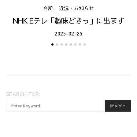
台所
近況・お知らせ
NHK Eテレ「趣味どきっ」に出ます
2025-02-25
SEARCH FOR:
When autocomplete results are available use up and dow
SEARCH