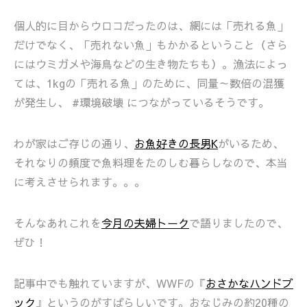
個人的に目からウロコだったのは、網には「売れる魚」
だけでなく、「売れない魚」もかかるということ（さら
にはウミガメや海鳥などの生き物たちも）。漁法によっ
ては、1kgの「売れる魚」のために、同量～数倍の混獲
が発生し、 #環境破壊 につながっているそうです。
わが家はご存じの通り、
お魚好きの長男K
がいるため、
それなりの頻度で魚料理をたのしむ暮らしなので、本当
に考えさせられます。。。
そんなあれこれを
今月の夫婦トーク
で語りましたので、
ぜひ！
記事中でも触れていますが、WWFの『
おさかなハンドブ
ック
』というのがすばらしいです。おなじみの約20種の