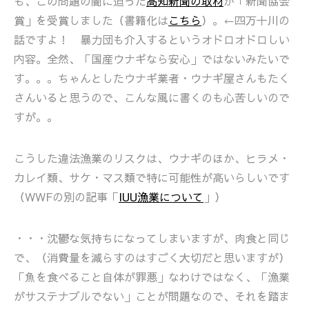
も、この問題の闇に迫った
高知新聞の取材
が「新聞協会
賞」を受賞しました（書籍化は
こちら
）。←四万十川の
話ですよ！ 暴力団も介入するというオドロオドロしい
内容。全然、「国産ウナギなら安心」ではないみたいで
す。。。ちゃんとしたウナギ業者・ウナギ屋さんもたく
さんいると思うので、こんな風に書くのも心苦しいので
すが。。
こうした違法漁業のリスクは、ウナギのほか、ヒラメ・
カレイ類、サケ・マス類で特に可能性が高いらしいです
（WWFの別の記事「
IUU漁業について
」）
・・・沈鬱な気持ちになってしまいますが、肉食と同じ
で、（消費量を減らすのはすごく大切だと思いますが）
「魚を食べること自体が罪悪」なわけではなく、「漁業
がサステナブルでない」ことが問題なので、それを踏ま