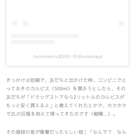
A post shared by 服部雄一郎 (@sustainably.jp)
きっかけは些細で、友だちと出かけた時、コンビニでと
っておきのカルピス（500ml）を買おうとしたら、その
友だちが「ドラッグストアなら2リットルのカルピスが
もっと安く買えるよ」と教えてくれたとかで、ホクホク
で2Lの巨瓶を抱えて帰ってきたのです（戦慄…）。
その値段の差が衝撃だったらしい彼：「なんで？ なん