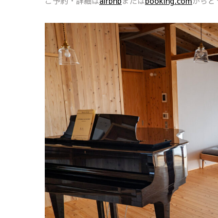
ご予約・詳細は
airbnb
または
booking.com
からど