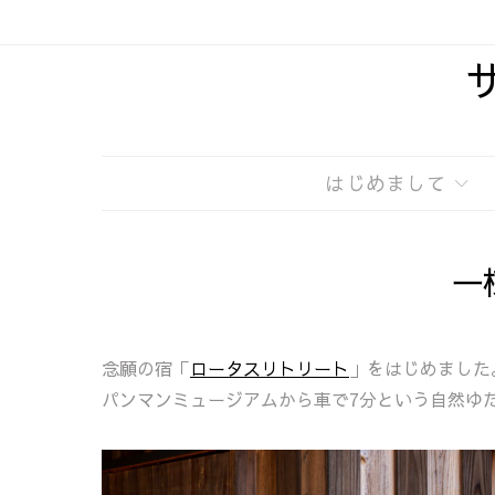
はじめまして
一
念願の宿「
ロータスリトリート
」をはじめました
パンマンミュージアムから車で7分という自然ゆ