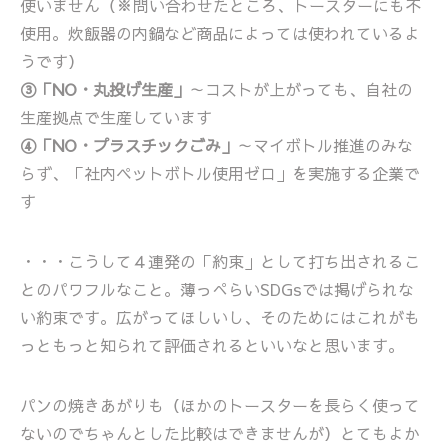
使いません（※問い合わせたところ、トースターにも不
使用。炊飯器の内鍋など商品によっては使われているよ
うです）
③「NO・丸投げ生産」
～コストが上がっても、自社の
生産拠点で生産しています
④「NO・プラスチックごみ」
～マイボトル推進のみな
らず、「社内ペットボトル使用ゼロ」を実施する企業で
す
・・・こうして４連発の「約束」として打ち出されるこ
とのパワフルなこと。薄っぺらいSDGsでは掲げられな
い約束です。広がってほしいし、そのためにはこれがも
っともっと知られて評価されるといいなと思います。
パンの焼きあがりも（ほかのトースターを長らく使って
ないのでちゃんとした比較はできませんが）とてもよか