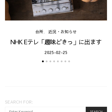
台所
近況・お知らせ
NHK Eテレ「趣味どきっ」に出ます
2025-02-25
SEARCH FOR:
When autocomplete results are available use up and dow
SEARCH