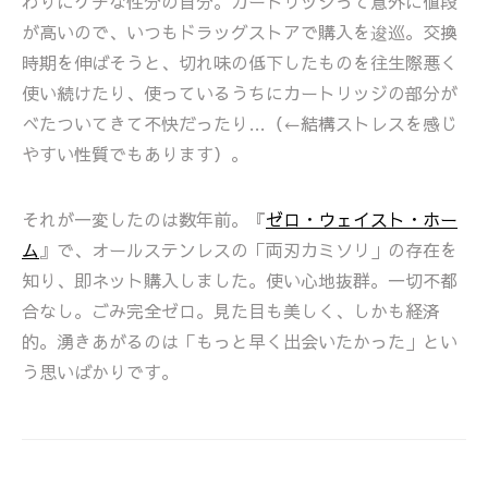
わりにケチな性分の自分。カートリッジって意外に値段
が高いので、いつもドラッグストアで購入を逡巡。交換
時期を伸ばそうと、切れ味の低下したものを往生際悪く
使い続けたり、使っているうちにカートリッジの部分が
べたついてきて不快だったり…（←結構ストレスを感じ
やすい性質でもあります）。
それが一変したのは数年前。『
ゼロ・ウェイスト・ホー
ム
』で、オールステンレスの「両刃カミソリ」の存在を
知り、即ネット購入しました。使い心地抜群。一切不都
合なし。ごみ完全ゼロ。見た目も美しく、しかも経済
的。湧きあがるのは「もっと早く出会いたかった」とい
う思いばかりです。