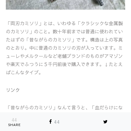
「両刃カミソリ」とは、いわゆる「クラシックな金属製
のカミソリ」のこと。数十年前までは普通に使われてい
たはずの「昔ながらのカミソリ」です。構造は上の写真
のとおり。中に普通のカミソリの刃が入っています。ミ
ューレやメルクールなど老舗ブランドのものがアマゾン
や楽天でふつうに５千円前後で購入できます。↓たとえ
ばこんなタイプ。
リンク
「昔ながらのカミソリ」なんて言うと、「血だらけにな
るのでは！？」と不安に思う方もいるかもしれません
44
44
（かく言う自分も最初の１回はビクビクでした）。で
SHARE