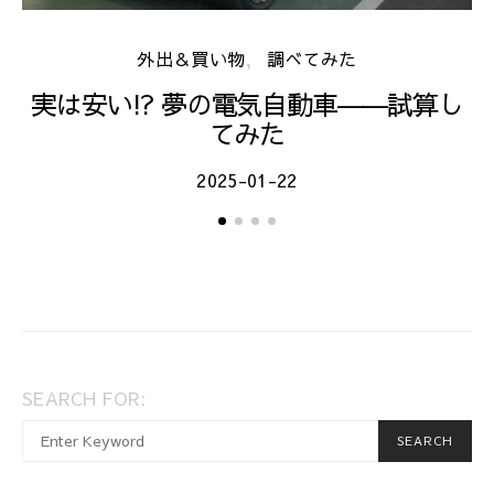
外出＆買い物
調べてみた
実は安い!? 夢の電気自動車――試算し
てみた
2025-01-22
SEARCH FOR:
When autocomplete results are available use up and dow
SEARCH