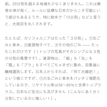
前。20分別を超える地域も少なくありません。これは教
育水準が高く、ルールに従順な日本だからこそ可能とい
う部分もあるようで、特に欧米で「15分別」などと言う
と、大抵目を丸くされます。
たとえば、カリフォルニアはたった「３分別」。①生ご
みと草木、②資源物すべて、③その他のごみ ―― たっ
たこれだけです（↑トップの写真がそのシンプルな３色
の分別の風景です）。資源物は、「紙」も「缶」も
「瓶」も「プラ」もすべてごちゃまぜに集め、収集後に
機械選別します。日本人からすれば、「何て大雑把！」
という感じですが、①の生ごみと草木をバッチリ堆肥化
しているので、リサイクル率は50～60％と世界トップク
ラス。日本など足元にも及びません（こんなにあくせく
分別しているのに悔しい！）。