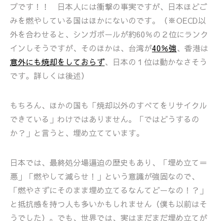
プです！！ 日本人には衝撃の事実ですが、日本ほどご
みを燃やしている国はほかにないのです。（※OECD以
外を合わせると、シンガポールが約60％の２位にランク
インしそうですが、そのほかは、台湾が
40％強
、香港は
意外にも焼却をしておらず
、日本の１位は動かなさそう
です。詳しくは後述）
もちろん、ほかの国も「焼却以外のすべてをリサイクル
できている」わけではありません。「ではどうするの
か？」と言うと、埋め立てています。
日本では、最終処分場逼迫の歴史もあり、「埋め立て＝
悪」「燃やして減らせ！」という意識が強固なので、
「燃やさずにそのまま埋め立てるなんてどーなの！？」
と抵抗感を持つ人も多いかもしれません（僕も以前はそ
うでした）。でも、世界では、実はまだまだ埋め立てが