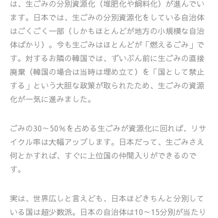
は、生ごみの分別資源化（堆肥化や飼料化）が進んでい
ます。日本では、生ごみの分別資源化をしている自治体
はごくごく一部（しかもほとんどが地方の小規模な自治
体ばかり）。今も生ごみはほとんどが「燃えるごみ」で
す。対するお隣の韓国では、ずいぶん前に生ごみの直接
廃棄（韓国の場合は当時は埋め立て）を「国として禁止
する」という大胆な政策が取られたため、生ごみの資源
化が一気に進みました。
ごみの30～50％を占める生ごみが資源化に回れば、リサ
イクル率は大幅アップします。日本だって、生ごみさえ
何とかすれば、すぐに上位国の仲間入りができるので
す。
実は、世界広しと言えども、日本ほどきちんと分別して
いる国は超少数派。日本の自治体は10～15分別が当たり