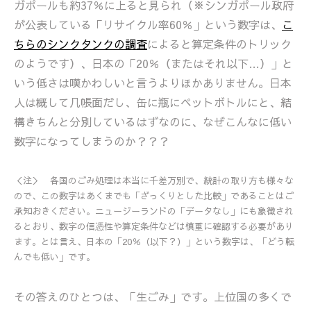
ガポールも約37％に上ると見られ（※シンガポール政府
が公表している「リサイクル率60％」という数字は、
こ
ちらのシンクタンクの調査
によると算定条件のトリック
のようです）、日本の「20％（またはそれ以下…）」と
いう低さは嘆かわしいと言うよりほかありません。日本
人は概して几帳面だし、缶に瓶にペットボトルにと、結
構きちんと分別しているはずなのに、なぜこんなに低い
数字になってしまうのか？？？
＜注＞ 各国のごみ処理は本当に千差万別で、統計の取り方も様々な
ので、この数字はあくまでも「ざっくりとした比較」であることはご
承知おきください。ニュージーランドの「データなし」にも象徴され
るとおり、数字の信憑性や算定条件などは慎重に確認する必要があり
ます。とは言え、日本の「20％（以下？）」という数字は、「どう転
んでも低い」です。
その答えのひとつは、「生ごみ」です。上位国の多くで