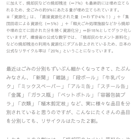
に加えて、焼却灰などの焼却残渣（＝7％）も最終的には埋め立てら
れるため、全ごみの約9％にあたる量が埋め立てられています。
※「資源化」は、「直接資源化された量（＝わずか4％！）」＋「集
団回収による資源化（＝5％）」＋「粗大ごみ処理施設などから焼却
や埋め立てに回された分を除く資源化分」＝計18％としてグラフ化し
ていますが、環境省の公式な数字では、「焼却灰のセメント原料化」
などの焼却残渣の利用も資源化にダブル計上されているため、日本の
公式なリサイクル率は「20％」ということになっています。
最近はごみの分別もずいぶん細かくなってきて、たぶん
みなさん、「新聞」「雑誌」「段ボール」「牛乳パッ
ク」「ミックスペーパー」「アルミ缶」「スチール缶」
「金属」「ガラス瓶」「ペットボトル」「容器包装プ
ラ」「衣類」「植木剪定枝」など、実に様々な品目を分
別されていると思うのですが、こんなにたくさんの品目
を分別しても、リサイクルはたった２割。