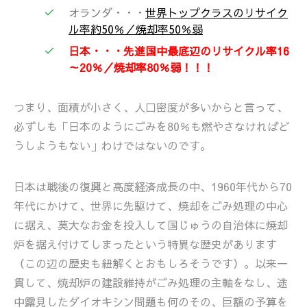
オランダ・・・
世界トップクラスのリサイク
ル率約50％／焼却率50％弱
日本・・・先進国中最底辺のリサイクル率16
～20％／焼却率80％弱！！！
つまり、面積が小さく、人口密度が多いからと言って、
必ずしも「日本のようにごみを80％も燃やさなければど
うしようもない」わけではないのです。
日本は戦後の復興と高度経済成長の中、1960年代から70
年代にかけて、世界に先駆けて、焼却をごみ処理の中心
に据え、莫大なお金を投入して国じゅうの自治体に焼却
炉を据え付けてしまったという特異な歴史があります
（この辺の歴史も紐解くとおもしろそうです）。以来一
貫して、焼却炉の建設維持がごみ処理の主軸をなし、途
中露見したダイオキシン問題も何のその、巨額の予算を