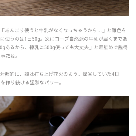
「あんまり使うと牛乳がなくなっちゃうから…」と難色を
に使うのは1日50g。次にコープ自然派の牛乳が届くまであ
00gあるから、練乳に500g使っても大丈夫」と理詰めで説得
事だね。
対照的に、娘は打ち上げ花火のよう。帰省していた4日
のを作り続ける猛烈なパワー。