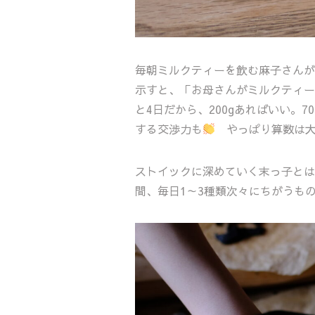
毎朝ミルクティーを飲む麻子さんが
示すと、「お母さんがミルクティー
と4日だから、200gあればいい。7
する交渉力も
やっぱり算数は大
ストイックに深めていく末っ子とは
間、毎日1～3種類次々にちがうも