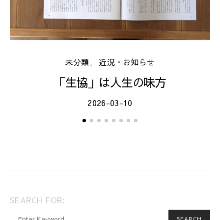
未分類
近況・お知らせ
「生協」は人生の味方
2026-03-10
SEARCH FOR:
When autocomplete results are available use up and dow
SEARCH