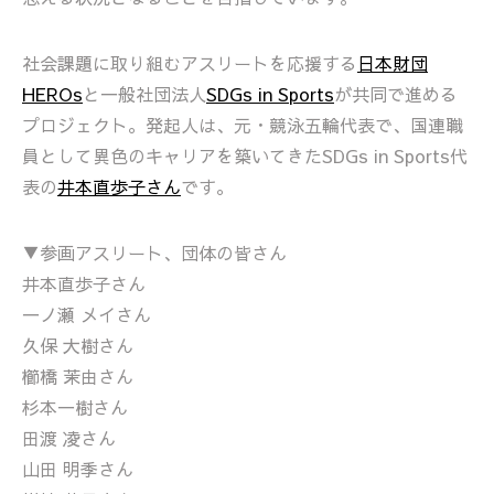
社会課題に取り組むアスリートを応援する
日本財団
HEROs
と一般社団法人
SDGs in Sports
が共同で進める
プロジェクト。発起人は、元・競泳五輪代表で、国連職
員として異色のキャリアを築いてきたSDGs in Sports代
表の
井本直歩子さん
です。
▼参画アスリート、団体の皆さん
井本直歩子さん
一ノ瀬 メイさん
久保 大樹さん
櫛橋 茉由さん
杉本一樹さん
田渡 凌さん
山田 明季さん