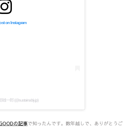
post on Instagram
服部雄一郎 (@sustainably.jp)
R GOODの記事
で知ったんです。数年越しで、ありがとうご