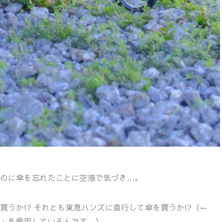
のに傘を忘れたことに空港で気づき…。
うか!? それとも東急ハンズに直行して傘を買うか!?（←
」を愛用しているんです…）