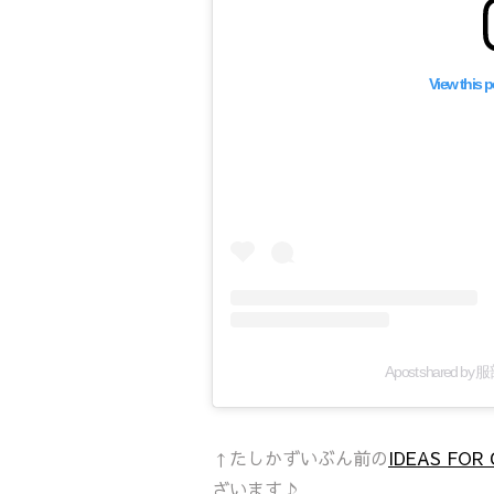
View this 
A post shared by 
↑たしかずいぶん前の
IDEAS FO
ざいます♪