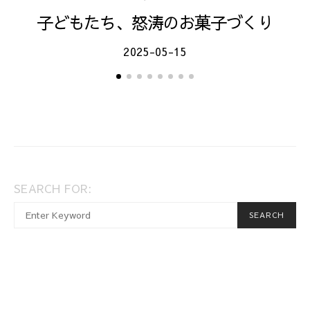
子どもたち、怒涛のお菓子づくり
2025-05-15
SEARCH FOR:
When autocomplete results are available use up and dow
SEARCH