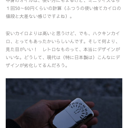
中身のオイルは、使い方にもよるけど、ミニサイズなら
１回50～60円くらいの計算（ふつうの使い捨てカイロの
値段と大差ない感じですよね）。
安いカイロよりは高いと思うけど、でも、ハクキンカイ
ロ、とってもあったかいらしいんです。そして何より、
見た目がいい！ レトロなものって、本当にデザインが
いいな。どうして、現代は（特に日本製は）こんなにデ
ザインが劣化してるんだろう。