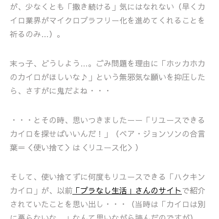
が、少なくとも「撒き続ける」気にはなれない（早くカ
イロ業界がマイクロプラフリー化を進めてくれることを
祈るのみ…）。
末っ子、どうしよう…。ごみ問題を理由に「ホッカホカ
のカイロがほしいな♪」という無邪気な願いを抑圧した
ら、さすがに鬼だよね・・・
・・・とその時、思いつきましたーー「リユースできる
カイロを探せばいいんだ！」（ベア・ジョンソンの合言
葉＝＜使い捨て＞は＜リユース化＞）
そして、使い捨てずに何度もリユースできる「ハクキン
カイロ」が、以前
「プラなし生活」さんのサイト
で紹介
されていたことを思い出し・・・（当時は「カイロは別
に要らないな…」なんて思いながら読んだのですが）。