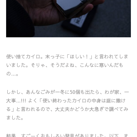
使い捨てカイロ。末っ子に「ほしい！」と言われてしま
いました。そりゃ、そうだよね、こんなに寒いんだも
の…。
しかし、あんなごみが一冬に50個も出たら、わが家、一
大事…!!! よく「使い終わったカイロの中身は庭に撒け
る」と言われるので、大丈夫かどうか大急ぎで調べてみ
ました。
結果、すごーくおもしろい発見がありました。以下、ま