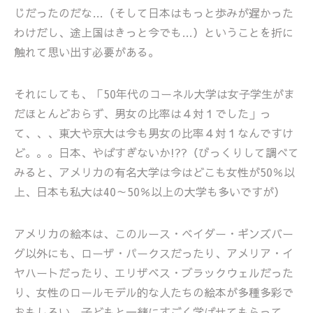
じだったのだな…（そして日本はもっと歩みが遅かった
わけだし、途上国はきっと今でも…）ということを折に
触れて思い出す必要がある。
それにしても、「50年代のコーネル大学は女子学生がま
だほとんどおらず、男女の比率は４対１でした」っ
て、、、東大や京大は今も男女の比率４対１なんですけ
ど。。。日本、やばすぎないか!??（びっくりして調べて
みると、アメリカの有名大学は今はどこも女性が50％以
上、日本も私大は40～50％以上の大学も多いですが）
アメリカの絵本は、このルース・ベイダー・ギンズバー
グ以外にも、ローザ・パークスだったり、アメリア・イ
ヤハートだったり、エリザベス・ブラックウェルだった
り、女性のロールモデル的な人たちの絵本が多種多彩で
おもしろい。子どもと一緒にすごく学ばせてもらって