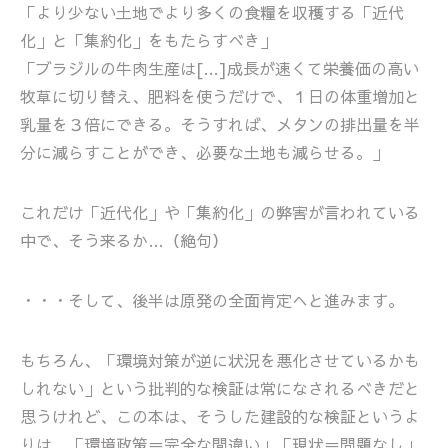
「より少ない土地でより多くの食糧を収穫する「近代
化」と「集約化」をもたらすべき」
「ブラジルの牛肉生産は[…]成長が速くて栄養価の高い
牧草に切り替え、肥料を使うだけで、１日の体重増加と
乳量を３倍にできる。そうすれば、メタンの排出量を半
分に減らすことができ、必要な土地も減らせる。」
これだけ「近代化」や「集約化」の弊害が言われている
中で、そう来るか…（絶句）
・・・そして、後半は原発の全面肯定へと進みます。
もちろん、「環境対策が逆に状況を悪化させているかも
しれない」という批判的な検証は常になされるべきだと
思うけれど、この本は、そうした建設的な検証というよ
りは、「環境政策＝完全な間違い」「現状＝問題なし」