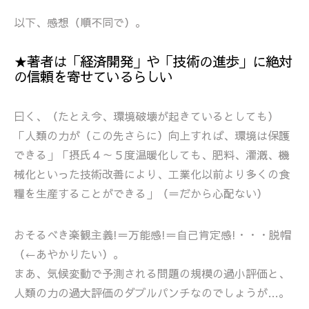
以下、感想（順不同で）。
★著者は「経済開発」や「技術の進歩」に絶対
の信頼を寄せているらしい
曰く、（たとえ今、環境破壊が起きているとしても）
「人類の力が（この先さらに）向上すれば、環境は保護
できる」「摂氏４～５度温暖化しても、肥料、灌漑、機
械化といった技術改善により、工業化以前より多くの食
糧を生産することができる」（＝だから心配ない）
おそるべき楽観主義!＝万能感!＝自己肯定感!・・・脱帽
（←あやかりたい）。
まあ、気候変動で予測される問題の規模の過小評価と、
人類の力の過大評価のダブルパンチなのでしょうが…。