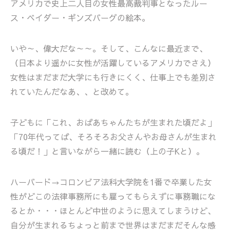
アメリカで史上二人目の女性最高裁判事となったルー
ス・ベイダー・ギンズバーグの絵本。
いや～、偉大だな～～。そして、こんなに最近まで、
（日本より遥かに女性が活躍しているアメリカでさえ）
女性はまだまだ大学にも行きにくく、仕事上でも差別さ
れていたんだなあ、、と改めて。
子どもに「これ、おばあちゃんたちが生まれた頃だよ」
「70年代ってば、そろそろお父さんやお母さんが生まれ
る頃だ！」と言いながら一緒に読む（上の子Kと）。
ハーバード→コロンビア法科大学院を1番で卒業した女
性がどこの法律事務所にも雇ってもらえずに事務職にな
るとか・・・ほとんど中世のように思えてしまうけど、
自分が生まれるちょっと前まで世界はまだまだそんな感