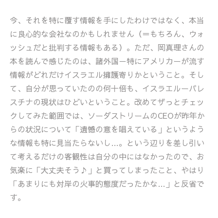
今、それを特に覆す情報を手にしたわけではなく、本当
に良心的な会社なのかもしれません（＝もちろん、ウォ
ッシュだと批判する情報もある）。ただ、岡真理さんの
本を読んで感じたのは、諸外国－特にアメリカーが流す
情報がどれだけイスラエル擁護寄りかということ。そし
て、自分が思っていたのの何十倍も、イスラエルーパレ
スチナの現状はひどいということ。改めてザっとチェッ
クしてみた範囲では、ソーダストリームのCEOが昨年か
らの状況について「遺憾の意を唱えている」というよう
な情報も特に見当たらないし…。という辺りを差し引い
て考えるだけの客観性は自分の中にはなかったので、お
気楽に「大丈夫そう♪」と買ってしまったこと、やはり
「あまりにも対岸の火事的態度だったかな…」と反省で
す。