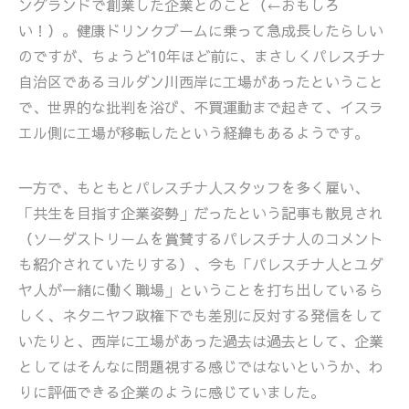
ングランドで創業した企業とのこと（←おもしろ
い！）。健康ドリンクブームに乗って急成長したらしい
のですが、ちょうど10年ほど前に、まさしくパレスチナ
自治区であるヨルダン川西岸に工場があったということ
で、世界的な批判を浴び、不買運動まで起きて、イスラ
エル側に工場が移転したという経緯もあるようです。
一方で、もともとパレスチナ人スタッフを多く雇い、
「共生を目指す企業姿勢」だったという記事も散見され
（ソーダストリームを賞賛するパレスチナ人のコメント
も紹介されていたりする）、今も「パレスチナ人とユダ
ヤ人が一緒に働く職場」ということを打ち出しているら
しく、ネタニヤフ政権下でも差別に反対する発信をして
いたりと、西岸に工場があった過去は過去として、企業
としてはそんなに問題視する感じではないというか、わ
りに評価できる企業のように感じていました。