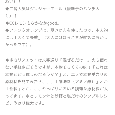
わい）！
◆二番人気はジンジャーエール（唐辛子のパンチ入
り）！
◆CCレモンもなかなかgood。
◆ファンタオレンジは、夏みかんを使ったので、本人的
には「苦くて失敗」（大人にはほろ苦さが絶妙においし
かったです）。
◆ポカリスエットは文字通り「混ぜるだけ」。火も使わ
ない手軽さだそうですが、本物そっくりの味！「これは
本物とどう違うのだろうか？」と、二人で本物ポカリの
原材料を見てみたら、、、「調味料（アミノ酸）」とか
「香料」とか、、、やっぱりいろいろ複雑な原材料が入
ってます。水とレモン汁と砂糖と塩だけのシンプルレシ
ピ、やはり偉大です。