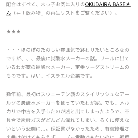
配合はすべて、末っ子お気に入りの
OKUDAIRA BASEさ
ん
（←「飲み物」の再生リストをご覧ください）。
★★★
・・・ほのぼのたのしい雰囲気で終わりたいところなの
ですが、、、最後に炭酸水メーカーの話。リールに出て
いるわが家の炭酸水メーカー、定番ソーダストリームの
ものです。はい、イスラエル企業です。
数年前、最初はスウェーデン製のスタイリッシュなアー
ルケの炭酸水メーカーを使っていたわが家。でも、メル
カリで中古を入手したのが凶と出てしまったようで、不
具合で炭酸ガスがどんどん漏れてしまい、ろくに使えな
いという悲劇に…。保証書がなかったため、有償修理さ
え受け付けてもらえず。。（←電動でもないのに、循環