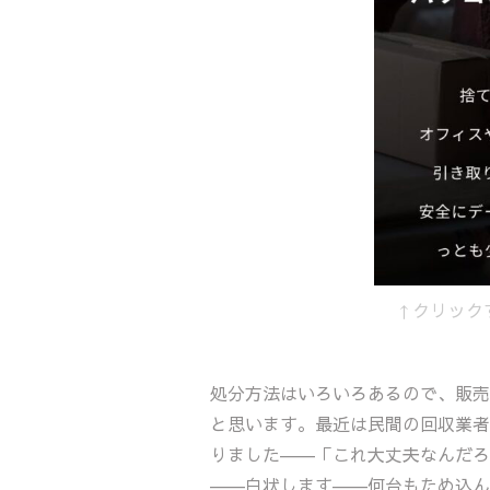
↑クリック
処分方法はいろいろあるので、販売
と思います。最近は民間の回収業者
りました――「これ大丈夫なんだろ
――白状します――何台もため込ん