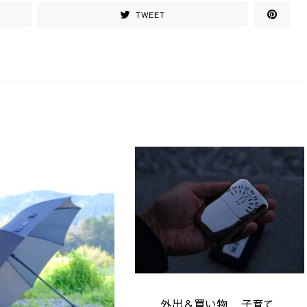
TWEET
外出＆買い物
子育て