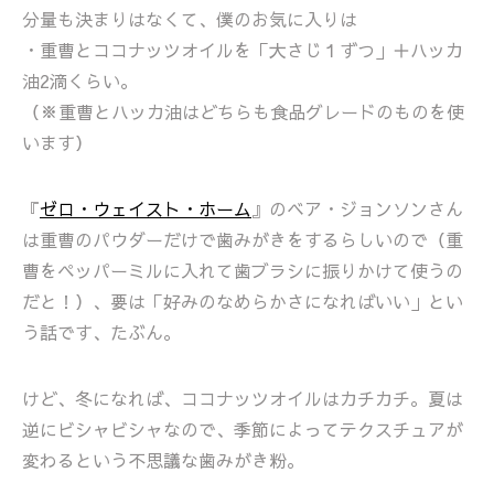
分量も決まりはなくて、僕のお気に入りは
・重曹とココナッツオイルを「大さじ１ずつ」＋ハッカ
油2滴くらい。
（※重曹とハッカ油はどちらも食品グレードのものを使
います）
『
ゼロ・ウェイスト・ホーム
』のベア・ジョンソンさん
は重曹のパウダーだけで歯みがきをするらしいので（重
曹をペッパーミルに入れて歯ブラシに振りかけて使うの
だと！）、要は「好みのなめらかさになればいい」とい
う話です、たぶん。
けど、冬になれば、ココナッツオイルはカチカチ。夏は
逆にビシャビシャなので、季節によってテクスチュアが
変わるという不思議な歯みがき粉。