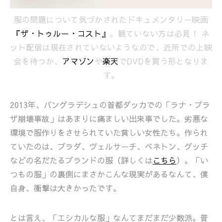
服の問題について気づかされたドキュメンタリー映画
『ザ・トゥルー・コスト』
。観ていない方は必見！ ネ
ット配信は現在されていないようなので、近所での上映
会を待つか、
アマゾン
や
楽天
でDVDを買う形となりま
す。
2013年、バングラデシュの首都ダッカでの「ラナ・プラ
ザ崩壊事故」はあまりに痛ましい出来事でした。劣悪な
環境で服作りをさせられていた貧しい女性たち。作られ
ていたのは、プラダ、ヴェルサーチ、ベネトン、グッチ
などの名だたるブランドの服（詳しくは
こちら
）。「い
つもの服」の裏側にまさかこんな現実があるなんて、僕
自身、衝撃は大きかったです。
とは言え、「エシカルな服」なんてまだまだ少数派。普