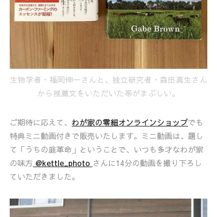
生物学者・福岡伸一さんと、独立研究者・森田真生さん
から推薦文をいただいた帯がまぶしい。
ご期待に応えて、
わが家の零細オンラインショップ
でも
特典ミニ動画付きで販売いたします。ミニ動画は、題し
て「うちの庭革命」ということで、いつも多才なわが家
の味方
@kettle_photo
さんに14分の動画を撮り下ろし
ていただきました。