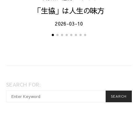
「生協」は人生の味方
2026-03-10
SEARCH FOR:
When autocomplete results are available use up and dow
SEARCH