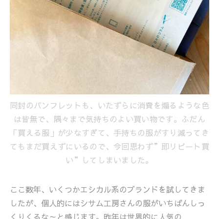
同封のパンフレットも、いたずらに消費を煽るような色
は皆無で、隅々まで気持ちのよい買い物です。ふだん
「買える服」が少なすぎて、手持ちの服がすり減ってき
てもまだ買えずにいるので、今回思わず”即リピート買
い”してしまいました。
ここ数年、いくつかエシカル系のブランドを試してきま
したが、個人的にはシサム工房さんの服がいちばんしっ
くりくるな～と感じます。昨年は世界的に人気の