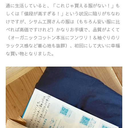
通に生活していると、「これじゃ買える服がない！」も
しくは「値段が高すぎる！」という状況に陥りがちなわ
けですが、シサム工房さんの服は（もちろん安い服に比
べれば高価ですけれど）かなりお手頃で、品質がよくて
（オーガニックコットン本当にフンワリ！＆袖ぐりのリ
ラックス感など着心地も抜群）、初回にして大いに幸福
な買い物となりました。