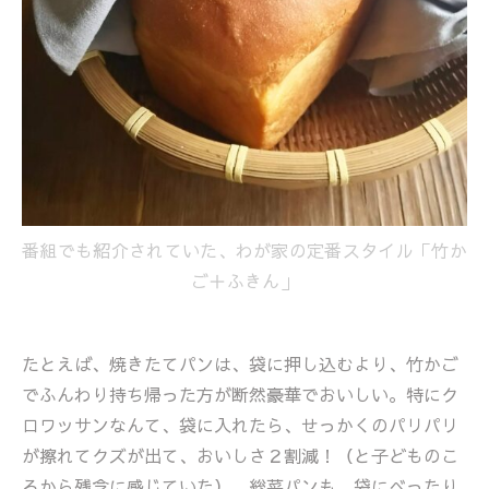
番組でも紹介されていた、わが家の定番スタイル「竹か
ご＋ふきん」
たとえば、焼きたてパンは、袋に押し込むより、竹かご
でふんわり持ち帰った方が断然豪華でおいしい。特にク
ロワッサンなんて、袋に入れたら、せっかくのパリパリ
が擦れてクズが出て、おいしさ２割減！（と子どものこ
ろから残念に感じていた） 総菜パンも、袋にべったり