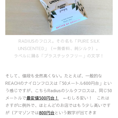
RADIUSのフロス。その名も「PURE SILK
UNSCENTED」（＝無香料、純シルク）。
ラベルに踊る「プラスチックフリー」の文字！
そして、値段も全然高くない。たとえば、一般的な
REACHのナイロンフロスは「50メートル600円台」とい
う感じですが、こちらRadiusのシルクフロスは、同じ50
メートルで
最安値500円台！
←むしろ安い！ これは
さすがに例外で、ほとんどのお店ではもう少し高いです
が（アマゾンでは
800円台
という数字が出てきま