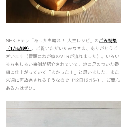
NHK-Eテレ「あしたも晴れ！ 人生レシピ」の
ごみ特集
（1/6放映）
、ご覧いただいたみなさま、ありがとうご
ざいます（冒頭にわが家のVTRが流れました）。いろい
ろおもしろい事例が紹介されていて、地に足のついた番
組に仕上がっていて「よかった！」と思いました。また
来週に再放送されるそうなので（12日12:15-）、ご関心
ある方はぜひ。