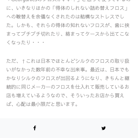
に、いきなりほかの「得体のしれない詰め替えフロス」
への鞍替えを余儀なくされたのは結構なストレスでし
た。しかも、それらの得体の知れないフロスが、歯に挟
まってブチブチ切れたり、絡まってケースから出てこな
くなったり・・・
ただ、↑これは日本でほとんどシルクのフロスの取り扱
いがなかった数年前の不幸な出来事。最近は、日本でも
かなりシルクのフロスが出回るようになり、きちんと継
続的に同じメーカーのフロスを仕入れて販売しているお
店も増えているようなので、そういったお店から買え
ば、心配は最小限だと思います。
たとえば、パッと思いつくところでは、
こちらminimal
living tokyoさん
のものとか、
Two Treesさん
のものと